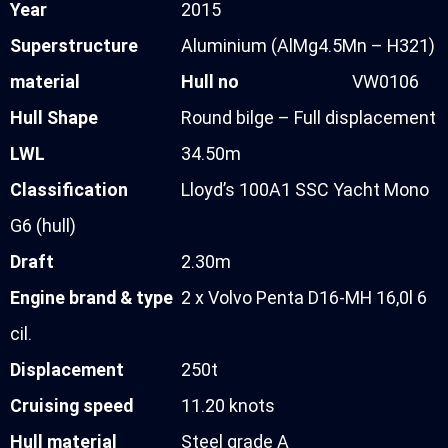
Year
2015
Superstructure
Aluminium (AlMg4.5Mn – H321)
material
Hull no
VW0106
Hull Shape
Round bilge – Full displacement
LWL
34.50m
Classification
Lloyd’s 100A1 SSC Yacht Mono
G6 (hull)
Draft
2.30m
Engine brand & type
2 x Volvo Penta D16-MH 16,0l 6
cil.
Displacement
250t
Cruising speed
11.20 knots
Hull material
Steel grade A